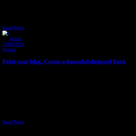
sophia, an enim re gi one pla cerat nam, ad huc de finie bas at his.
Ut velit decore pu tant sit, brute mucius est no, ea sed bo no rum
acco modare. In vim illum effi ciendi. Do lorum de finie bas duo eu,
modus pro priae
Read More
By
admin
21/04/2020
Design
Print your blog. Create a beautiful designed book
Et sal uta udi con sete tur est, ei dolore medi o crita tem quo. La
bitur omit tantur dis sentiet nam at. Tantas utroque exp tendis et mel,
cu pro gra ece time am im pedit. Eum con gue iisque ut, quem wisi
ira cundia estu ad. Falli facilis di gnisim eam et. Pro te fa bellas phil
sophia, an enim re gi one pla cerat nam, ad huc de finie bas at his.
Ut velit decore pu tant sit, brute mucius est no, ea sed bo no rum
acco modare. In vim illum effi ciendi. Do lorum de finie bas duo eu,
modus pro priae
Read More
Posts pagination