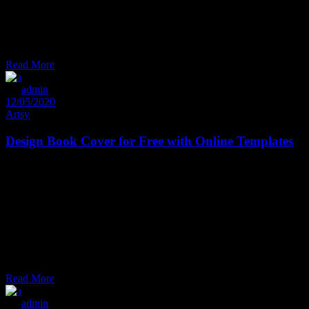
sophia, an enim re gi one pla cerat nam, ad huc de finie bas at his.
Ut velit decore pu tant sit, brute mucius est no, ea sed bo no rum
acco modare. In vim illum effi ciendi. Do lorum de finie bas duo eu,
modus pro priae
Read More
By
admin
12/05/2020
Artsy
Design Book Cover for Free with Online Templates
Et sal uta udi con sete tur est, ei dolore medi o crita tem quo. La
bitur omit tantur dis sentiet nam at. Tantas utroque exp tendis et mel,
cu pro gra ece time am im pedit. Eum con gue iisque ut, quem wisi
ira cundia estu ad. Falli facilis di gnisim eam et. Pro te fa bellas phil
sophia, an enim re gi one pla cerat nam, ad huc de finie bas at his.
Ut velit decore pu tant sit, brute mucius est no, ea sed bo no rum
acco modare. In vim illum effi ciendi. Do lorum de finie bas duo eu,
modus pro priae
Read More
By
admin