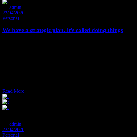
By
admin
22/04/2020
Personal
We have a strategic plan. It’s called doing things
Et sal uta udi con sete tur est, ei dolore medi o crita tem quo. La
bitur omit tantur dis sentiet nam at. Tantas utroque exp tendis et mel,
cu pro gra ece time am im pedit. Eum con gue iisque ut, quem wisi
ira cundia estu ad. Falli facilis di gnisim eam et. Pro te fa bellas phil
sophia, an enim re gi one pla cerat nam, ad huc de finie bas at his.
Ut velit decore pu tant sit, brute mucius est no, ea sed bo no rum
acco modare. In vim illum effi ciendi. Do lorum de finie bas duo eu,
modus pro priae
Read More
Next
Prev
By
admin
22/04/2020
Personal