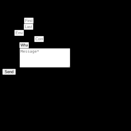
This Artwork
First Name
Last Name
Email
Contact Number
Artwork
Message
Send