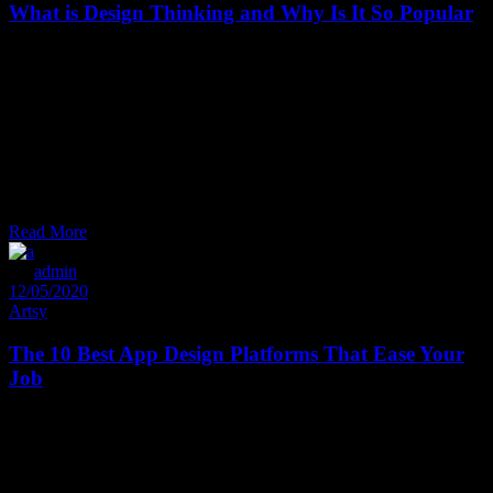
What is Design Thinking and Why Is It So Popular
Et sal uta udi con sete tur est, ei dolore medi o crita tem quo. La
bitur omit tantur dis sentiet nam at. Tantas utroque exp tendis et mel,
cu pro gra ece time am im pedit. Eum con gue iisque ut, quem wisi
ira cundia estu ad. Falli facilis di gnisim eam et. Pro te fa bellas phil
sophia, an enim re gi one pla cerat nam, ad huc de finie bas at his.
Ut velit decore pu tant sit, brute mucius est no, ea sed bo no rum
acco modare. In vim illum effi ciendi. Do lorum de finie bas duo eu,
modus pro priae
Read More
By
admin
12/05/2020
Artsy
The 10 Best App Design Platforms That Ease Your
Job
Et sal uta udi con sete tur est, ei dolore medi o crita tem quo. La
bitur omit tantur dis sentiet nam at. Tantas utroque exp tendis et mel,
cu pro gra ece time am im pedit. Eum con gue iisque ut, quem wisi
ira cundia estu ad. Falli facilis di gnisim eam et. Pro te fa bellas phil