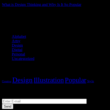
What is Design Thinking and Why Is It So Popular
Next
Prev
Categories
Alphabet
(4)
Artsy
(2)
Design
(3)
Digital
(2)
Personal
(11)
Uncategorized
(1)
Tags
Design
Illustration
Popular
Style
Creative
Subscribe to Newsletter
Send