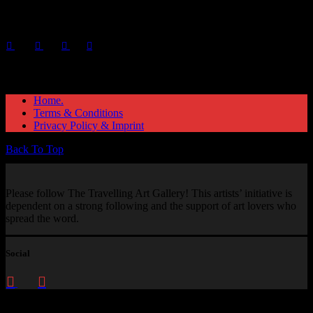
Social
Instagram Feed
Home.
Terms & Conditions
Privacy Policy & Imprint
Back To Top
Please follow The Travelling Art Gallery! This artists’ initiative is
dependent on a strong following and the support of art lovers who
spread the word.
Social
Enquire about