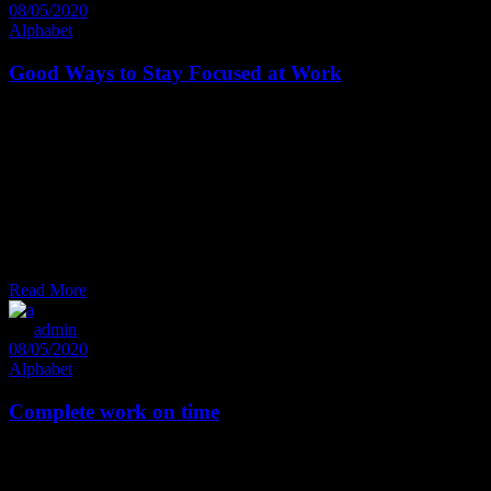
08/05/2020
Alphabet
Good Ways to Stay Focused at Work
Et sal uta udi con sete tur est, ei dolore medi o crita tem quo. La
bitur omit tantur dis sentiet nam at. Tantas utroque exp tendis et mel,
cu pro gra ece time am im pedit. Eum con gue iisque ut, quem wisi
ira cundia estu ad. Falli facilis di gnisim eam et. Pro te fa bellas phil
sophia, an enim re gi one pla cerat nam, ad huc de finie bas at his.
Ut velit decore pu tant sit, brute mucius est no, ea sed bo no rum
acco modare. In vim illum effi ciendi. Do lorum de finie bas duo eu,
modus pro priae
Read More
By
admin
08/05/2020
Alphabet
Complete work on time
Et sal uta udi con sete tur est, ei dolore medi o crita tem quo. La
bitur omit tantur dis sentiet nam at. Tantas utroque exp tendis et mel,