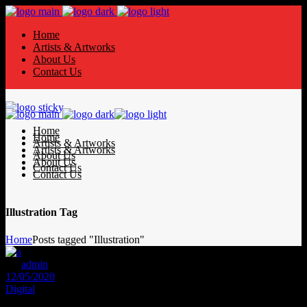
Home
Artists & Artworks
About Us
Contact Us
Home
Home
Artists & Artworks
Artists & Artworks
About Us
About Us
Contact Us
Contact Us
Illustration Tag
Home
Posts tagged "Illustration"
By
admin
12/05/2020
Digital