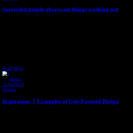
Successful people always see things working out
Et sal uta udi con sete tur est, ei dolore medi o crita tem quo. La
bitur omit tantur dis sentiet nam at. Tantas utroque exp tendis et mel,
cu pro gra ece time am im pedit. Eum con gue iisque ut, quem wisi
ira cundia estu ad. Falli facilis di gnisim eam et. Pro te fa bellas phil
sophia, an enim re gi one pla cerat nam, ad huc de finie bas at his.
Ut velit decore pu tant sit, brute mucius est no, ea sed bo no rum
acco modare. In vim illum effi ciendi. Do lorum de finie bas duo eu,
modus pro priae
Read More
By
admin
21/04/2020
Design
Inspiration: 7 Examples of User-Focused Design
Et sal uta udi con sete tur est, ei dolore medi o crita tem quo. La
bitur omit tantur dis sentiet nam at. Tantas utroque exp tendis et mel,
cu pro gra ece time am im pedit. Eum con gue iisque ut, quem wisi
ira cundia estu ad. Falli facilis di gnisim eam et. Pro te fa bellas phil